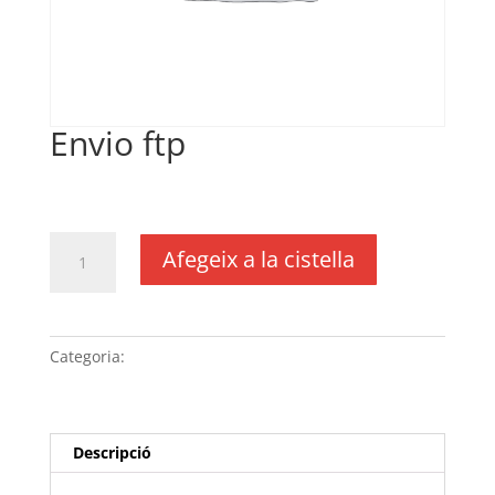
Envio ftp
€
25,85
IVA no inclós
quantitat
Afegeix a la cistella
de
Envio
ftp
Categoria:
Sense categoria
Descripció