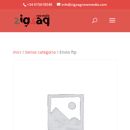
+34 615618548
info@zigzagnewmedia.com
Inici
/
Sense categoria
/ Envio ftp