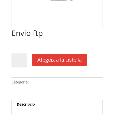
Envio ftp
€
25,85
IVA no inclós
quantitat
Afegeix a la cistella
de
Envio
ftp
Categoria:
Sense categoria
Descripció