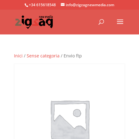
+34 615618548
info@zigzagnewmedia.com
Inici
/
Sense categoria
/ Envio ftp