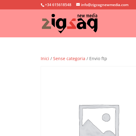
+34 615618548
info@zigzagnewmedia.com
Inici
/
Sense categoria
/ Envio ftp