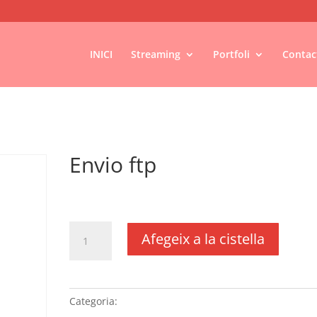
INICI
Streaming
Portfoli
Contac
Envio ftp
€
25,85
IVA no inclós
quantitat
Afegeix a la cistella
de
Envio
ftp
Categoria:
Sense categoria