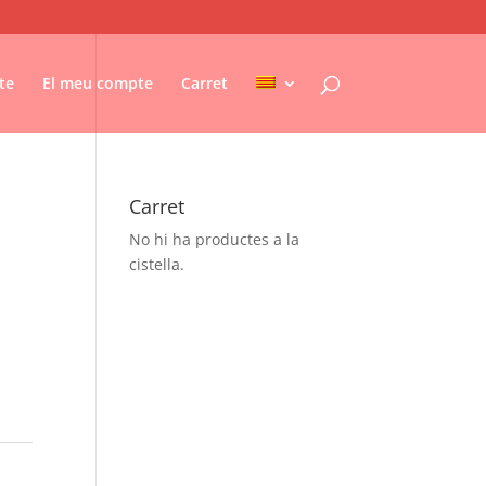
te
El meu compte
Carret
Carret
No hi ha productes a la
cistella.