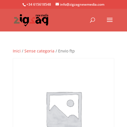
+34 615618548
info@zigzagnewmedia.com
Inici
/
Sense categoria
/ Envio ftp