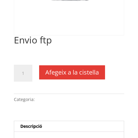
Envio ftp
€
25,85
IVA no inclós
quantitat
Afegeix a la cistella
de
Envio
ftp
Categoria:
Sense categoria
Descripció