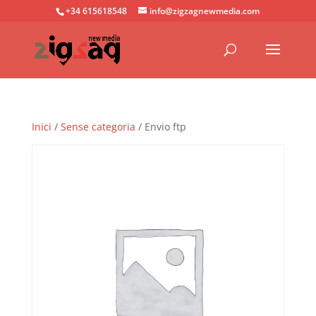
+34 615618548
info@zigzagnewmedia.com
Inici
/
Sense categoria
/ Envio ftp