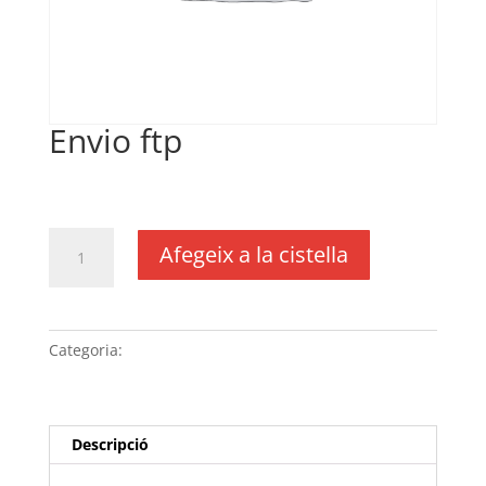
Envio ftp
€
25,85
IVA no inclós
quantitat
Afegeix a la cistella
de
Envio
ftp
Categoria:
Sense categoria
Descripció