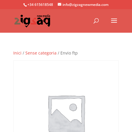
+34 615618548
info@zigzagnewmedia.com
Inici
/
Sense categoria
/ Envio ftp