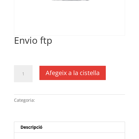
Envio ftp
€
25,85
IVA no inclós
quantitat
Afegeix a la cistella
de
Envio
ftp
Categoria:
Sense categoria
Descripció