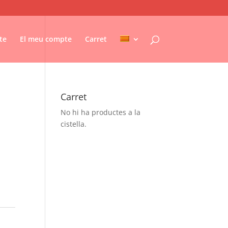
te
El meu compte
Carret
Carret
No hi ha productes a la
cistella.