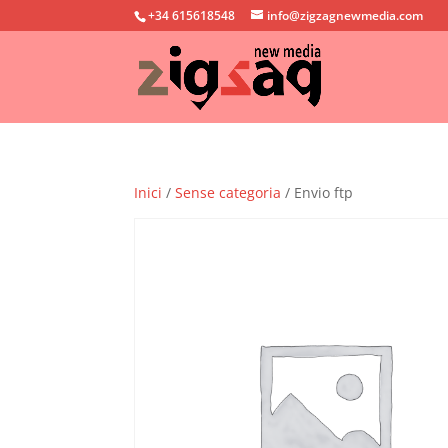
+34 615618548
info@zigzagnewmedia.com
Inici
/
Sense categoria
/ Envio ftp