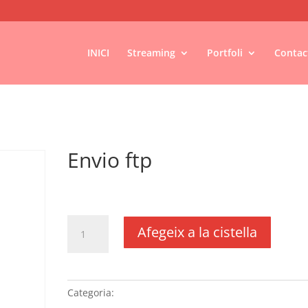
INICI
Streaming
Portfoli
Contac
Envio ftp
€
25,85
IVA no inclós
quantitat
Afegeix a la cistella
de
Envio
ftp
Categoria:
Sense categoria