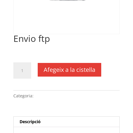
Envio ftp
€
25,85
IVA no inclós
quantitat
Afegeix a la cistella
de
Envio
ftp
Categoria:
Sense categoria
Descripció