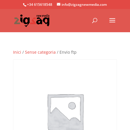
+34 615618548
info@zigzagnewmedia.com
Inici
/
Sense categoria
/ Envio ftp