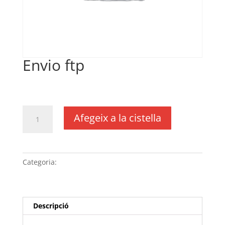
Envio ftp
€
25,85
IVA no inclós
quantitat
Afegeix a la cistella
de
Envio
ftp
Categoria:
Sense categoria
Descripció