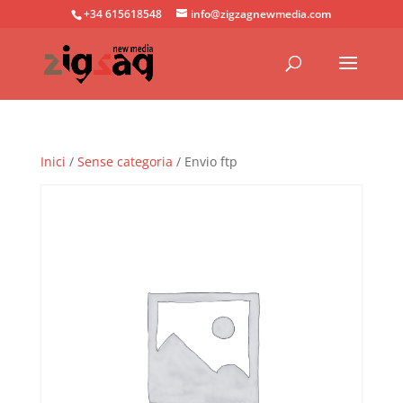
+34 615618548
info@zigzagnewmedia.com
Inici
/
Sense categoria
/ Envio ftp