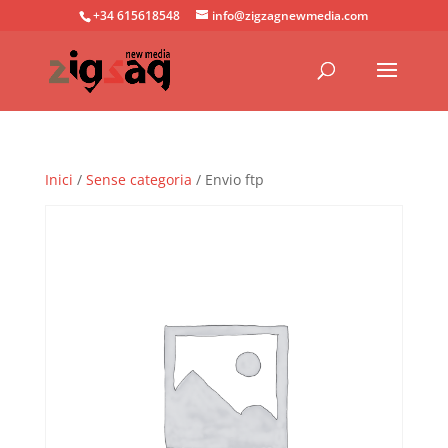
+34 615618548
info@zigzagnewmedia.com
Inici
/
Sense categoria
/ Envio ftp