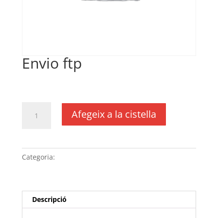
Envio ftp
€
25,85
IVA no inclós
quantitat
Afegeix a la cistella
de
Envio
ftp
Categoria:
Sense categoria
Descripció