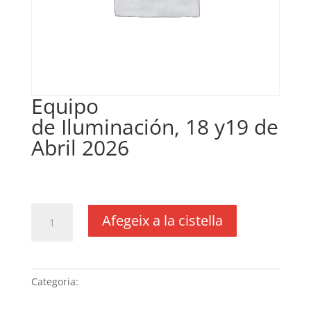
Equipo
de Iluminación, 18 y19 de
Abril 2026
€
34,00
IVA no inclós
quantitat
Afegeix a la cistella
de
Equipo
de Iluminación, 18
y19
Categoria:
Sense categoria
de
Abril