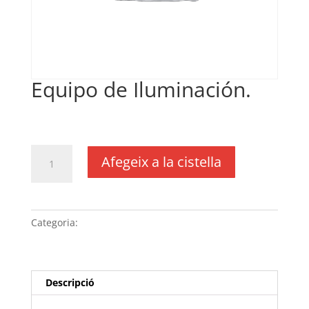
Equipo de Iluminación.
€
34,00
IVA no inclós
quantitat
Afegeix a la cistella
de
Equipo
de Iluminación.
Categoria:
Sense categoria
Descripció