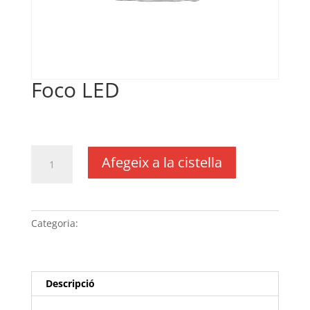
Foco LED
€
34,00
IVA no inclós
quantitat
Afegeix a la cistella
de
Foco
LED
Categoria:
Sense categoria
Descripció