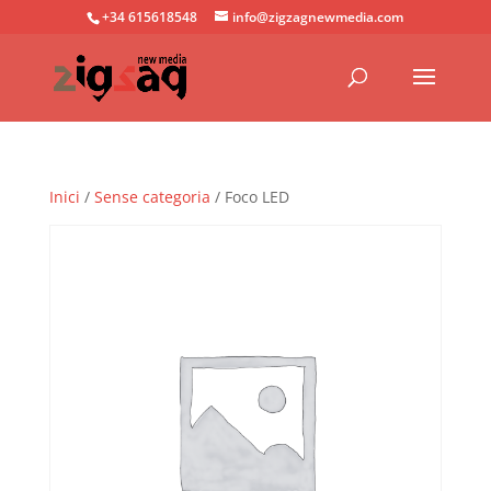
+34 615618548
info@zigzagnewmedia.com
Inici
/
Sense categoria
/ Foco LED