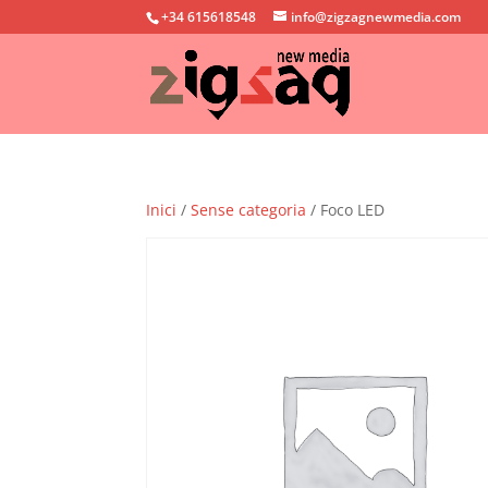
+34 615618548
info@zigzagnewmedia.com
Inici
/
Sense categoria
/ Foco LED