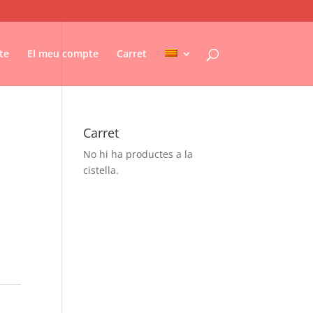
te
El meu compte
Carret
Carret
No hi ha productes a la
cistella.