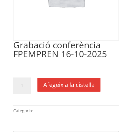
Grabació conferència
FPEMPREN 16-10-2025
€
475,00
IVA no inclós
quantitat
Afegeix a la cistella
de
Grabació
conferència
FPEMPREN
Categoria:
Sense categoria
16-
10-
2025