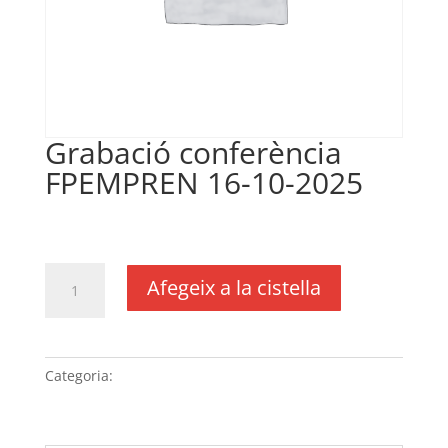
Grabació conferència
FPEMPREN 16-10-2025
€
475,00
IVA no inclós
quantitat
Afegeix a la cistella
de
Grabació
conferència
FPEMPREN
Categoria:
Sense categoria
16-
10-
2025