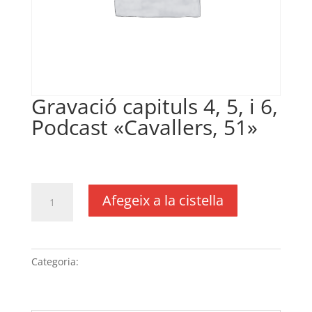
Gravació capituls 4, 5, i 6,
Podcast «Cavallers, 51»
€
300,00
IVA no inclós
quantitat
Afegeix a la cistella
de
Gravació
capituls
4,
Categoria:
Sense categoria
5,
i
6,