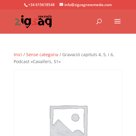
+34 615618548
info@zigzagnewmedia.com
Inici
/
Sense categoria
/ Gravació capituls 4, 5, i 6,
Podcast «Cavallers, 51»