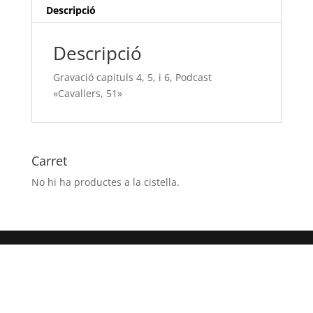
Podcast
Descripció
"Cavallers,
51"
Descripció
Gravació capituls 4, 5, i 6, Podcast
«Cavallers, 51»
Carret
No hi ha productes a la cistella.