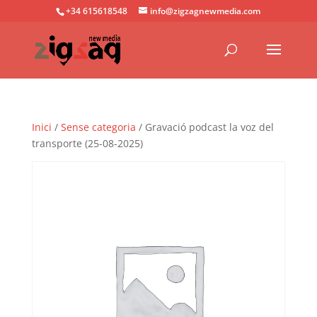
+34 615618548
info@zigzagnewmedia.com
Inici
/
Sense categoria
/ Gravació podcast la voz del
transporte (25-08-2025)