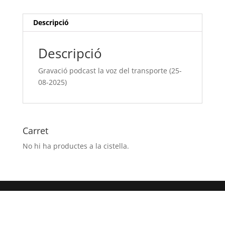
(25-
08-
Descripció
2025)
Descripció
Gravació podcast la voz del transporte (25-
08-2025)
Carret
No hi ha productes a la cistella.