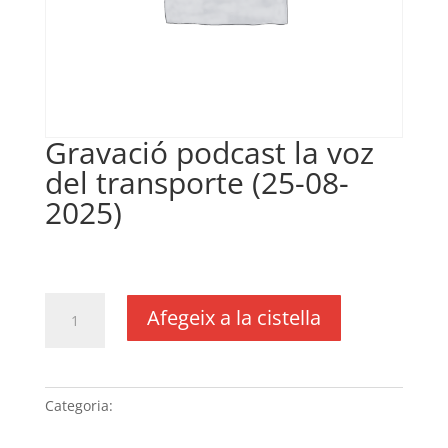
Gravació podcast la voz
del transporte (25-08-
2025)
€
200,00
IVA no inclós
quantitat
Afegeix a la cistella
de
Gravació podcast
la
voz
Categoria:
Sense categoria
del
transporte