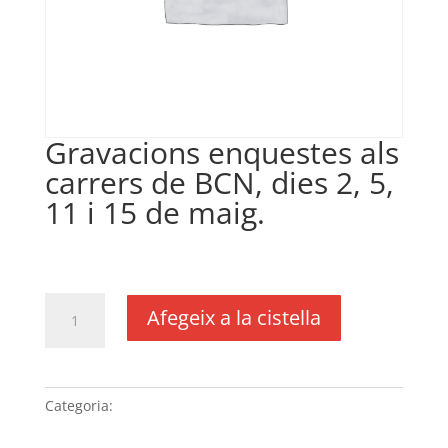
Gravacions enquestes als
carrers de BCN, dies 2, 5,
11 i 15 de maig.
€
900,00
IVA no inclós
quantitat
Afegeix a la cistella
de
Gravacions
enquestes
als
Categoria:
Sense categoria
carrers
de