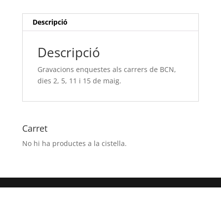
BCN,
dies
Descripció
2,
5,
Descripció
11
i
Gravacions enquestes als carrers de BCN,
15
dies 2, 5, 11 i 15 de maig.
de
maig.
Carret
No hi ha productes a la cistella.