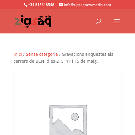
+34 615618548
info@zigzagnewmedia.com
Inici
/
Sense categoria
/ Gravacions enquestes als
carrers de BCN, dies 2, 5, 11 i 15 de maig.