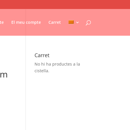
te
El meu compte
Carret
Carret
No hi ha productes a la
cistella.
om