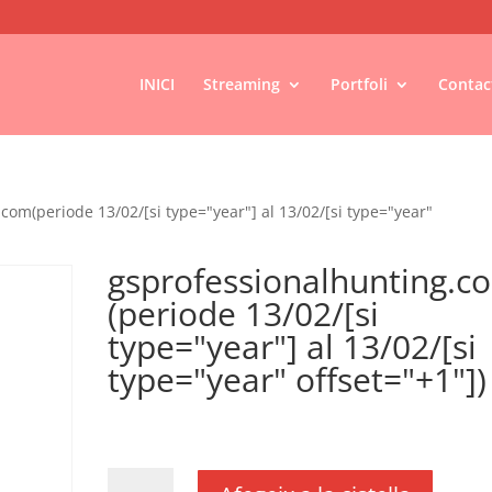
INICI
Streaming
Portfoli
Contac
com(periode 13/02/[si type="year"] al 13/02/[si type="year"
gsprofessionalhunting.c
(periode 13/02/[si
type="year"] al 13/02/[si
type="year" offset="+1"])
€
18,00
IVA no inclós
quantitat