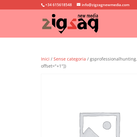
+34 615618548
info@zigzagnewmedia.com
Inici
/
Sense categoria
/ gsprofessionalhunting.
offset="+1"])