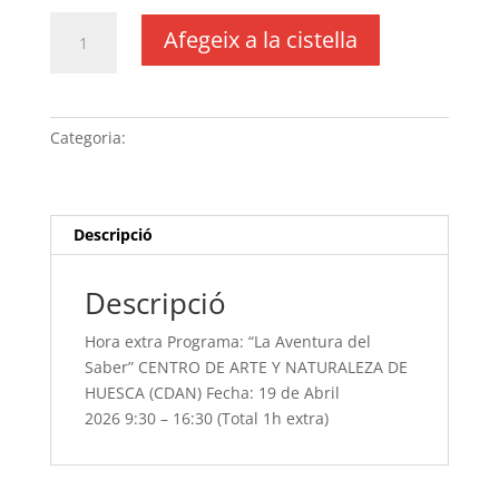
quantitat
Afegeix a la cistella
de
Hora
extra Programa:
“La
Categoria:
Sense categoria
Aventura
del
Saber” CENTRO
DE
Descripció
ARTE
Y
Descripció
NATURALEZA
DE
Hora extra Programa: “La Aventura del
HUESCA
Saber” CENTRO DE ARTE Y NATURALEZA DE
(CDAN) Fecha:
HUESCA (CDAN) Fecha: 19 de Abril
19
2026 9:30 – 16:30 (Total 1h extra)
de
Abril
2026 9:30