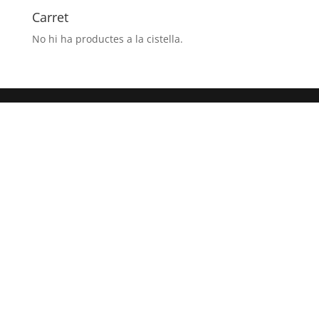
-
Carret
16:30
No hi ha productes a la cistella.
(Total
1h
extra)