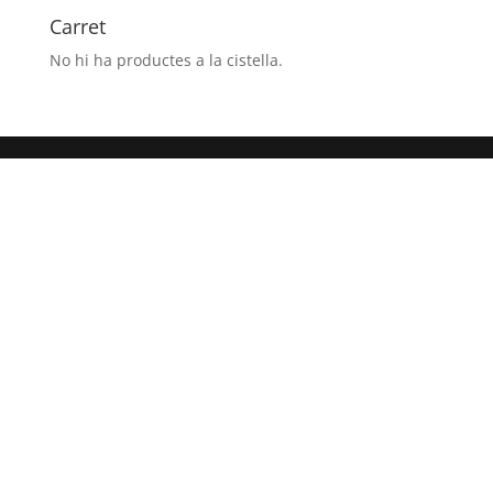
-
Carret
16:30
No hi ha productes a la cistella.
(Total
1h
extra)