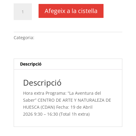
quantitat
Afegeix a la cistella
de
Hora
extra Programa:
“La
Categoria:
Sense categoria
Aventura
del
Saber” CENTRO
DE
Descripció
ARTE
Y
Descripció
NATURALEZA
DE
Hora extra Programa: “La Aventura del
HUESCA
Saber” CENTRO DE ARTE Y NATURALEZA DE
(CDAN) Fecha:
HUESCA (CDAN) Fecha: 19 de Abril
19
2026 9:30 – 16:30 (Total 1h extra)
de
Abril
2026 9:30