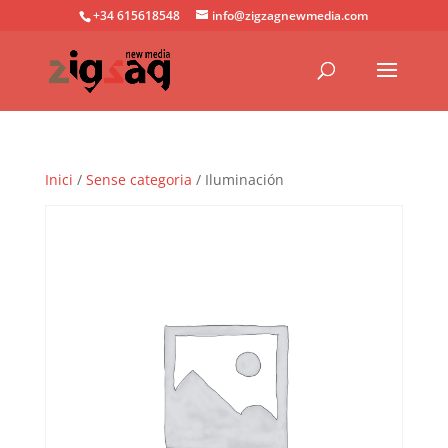
+34 615618548
info@zigzagnewmedia.com
Inici
/
Sense categoria
/ Iluminación