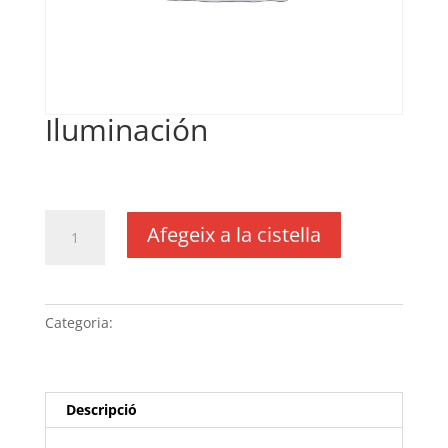
Iluminación
€
34,00
IVA no inclós
quantitat
Afegeix a la cistella
de
Iluminación
Categoria:
Sense categoria
Descripció