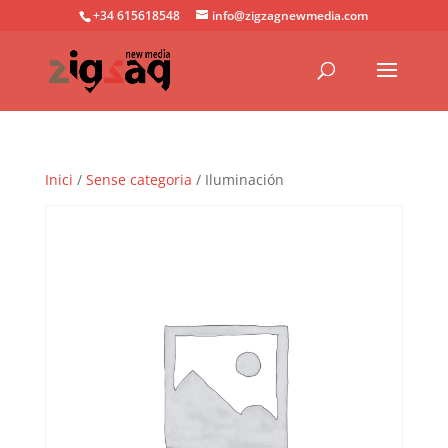
+34 615618548
info@zigzagnewmedia.com
Inici
/
Sense categoria
/ Iluminación