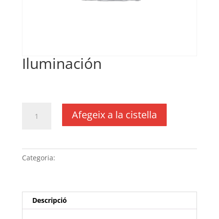
Iluminación
€
34,00
IVA no inclós
quantitat
Afegeix a la cistella
de
Iluminación
Categoria:
Sense categoria
Descripció