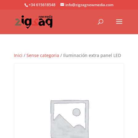
+34 615618548
info@zigzagnewmedia.com
Inici
/
Sense categoria
/ Iluminación extra panel LED