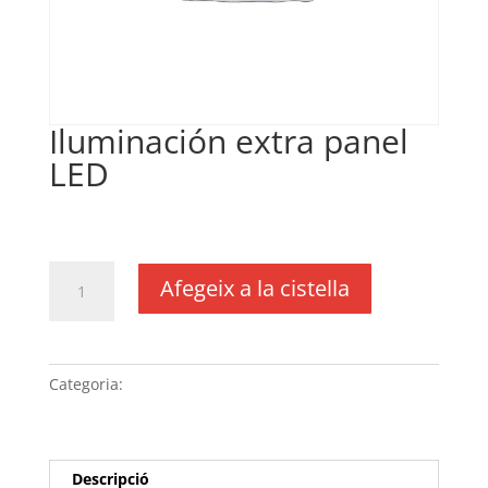
Iluminación extra panel
LED
€
68,00
IVA no inclós
quantitat
Afegeix a la cistella
de
Iluminación
extra panel
LED
Categoria:
Sense categoria
Descripció