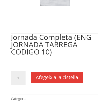
Jornada Completa (ENG
JORNADA TARREGA
CODIGO 10)
€
140,00
IVA no inclós
quantitat
Afegeix a la cistella
de
Jornada
Completa
(ENG
Categoria:
Sense categoria
JORNADA
TARREGA