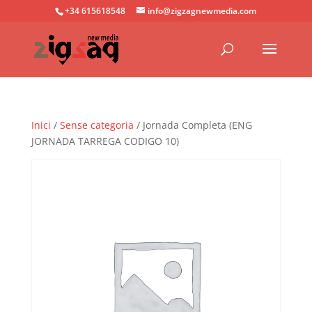
+34 615618548
info@zigzagnewmedia.com
Inici
/
Sense categoria
/ Jornada Completa (ENG
JORNADA TARREGA CODIGO 10)