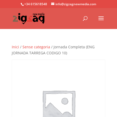
+34 615618548
info@zigzagnewmedia.com
Inici
/
Sense categoria
/ Jornada Completa (ENG
JORNADA TARREGA CODIGO 10)