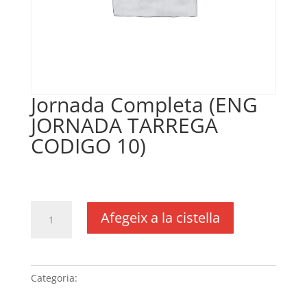
Jornada Completa (ENG
JORNADA TARREGA
CODIGO 10)
€
140,00
IVA no inclós
quantitat
Afegeix a la cistella
de
Jornada
Completa
(ENG
Categoria:
Sense categoria
JORNADA
TARREGA