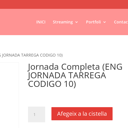
INICI
Streaming
Portfoli
Contac
NG JORNADA TARREGA CODIGO 10)
Jornada Completa (ENG
JORNADA TARREGA
CODIGO 10)
€
140,00
IVA no inclós
quantitat
Afegeix a la cistella
de
Jornada