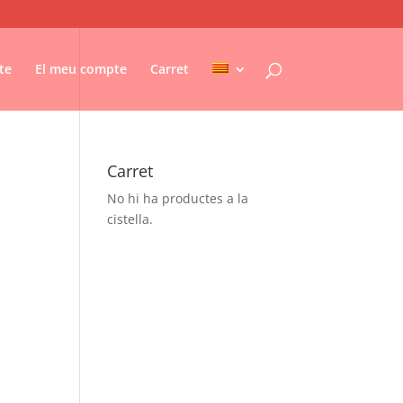
te
El meu compte
Carret
Carret
No hi ha productes a la
cistella.