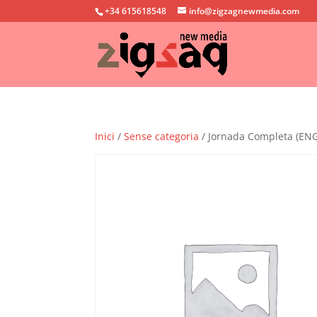
+34 615618548
info@zigzagnewmedia.com
Inici
/
Sense categoria
/ Jornada Completa (E