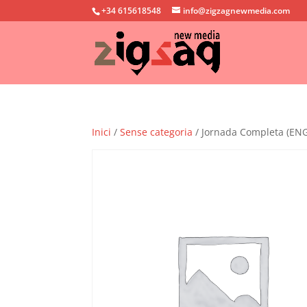
+34 615618548
info@zigzagnewmedia.com
Inici
/
Sense categoria
/ Jornada Completa (E