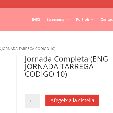
INICI
Streaming
Portfoli
Contac
NG JORNADA TARREGA CODIGO 10)
Jornada Completa (ENG
JORNADA TARREGA
CODIGO 10)
€
140,00
IVA no inclós
quantitat
Afegeix a la cistella
de
Jornada