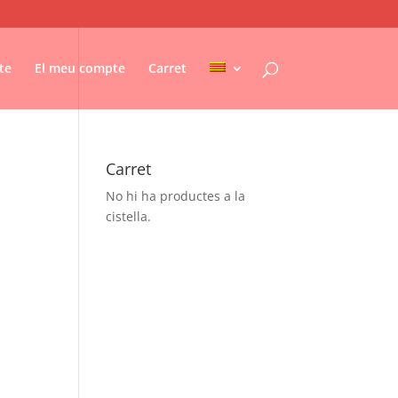
te
El meu compte
Carret
Carret
No hi ha productes a la
cistella.