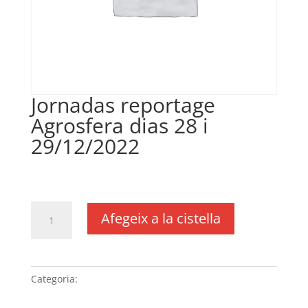
Jornadas reportage
Agrosfera dias 28 i
29/12/2022
€
140,00
IVA no inclós
quantitat
Afegeix a la cistella
de
Jornadas
reportage
Agrosfera
Categoria:
Sense categoria
dias
28