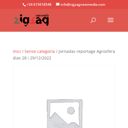
+34 615618548
info@zigzagnewmedia.com
Inici
/
Sense categoria
/ Jornadas reportage Agrosfera
dias 28 i 29/12/2022