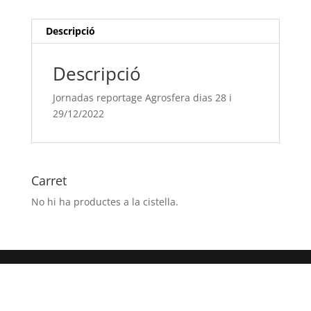
i
29/12/2022
Descripció
Descripció
Jornadas reportage Agrosfera dias 28 i
29/12/2022
Carret
No hi ha productes a la cistella.