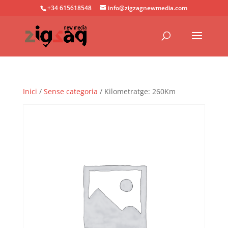
+34 615618548
info@zigzagnewmedia.com
Inici
/
Sense categoria
/ Kilometratge: 260Km