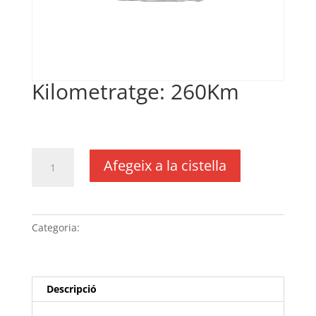
Kilometratge: 260Km
€
0,20
IVA no inclós
quantitat
Afegeix a la cistella
de
Kilometratge: 260Km
Categoria:
Sense categoria
Descripció