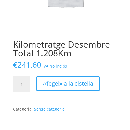
Kilometratge Desembre
Total 1.208Km
€
241,60
IVA no inclós
quantitat
Afegeix a la cistella
de
Kilometratge
Desembre
Total
Categoria:
Sense categoria
1.208Km