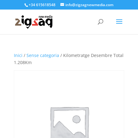
+34 615618548
info@zigzagnewmedia.com
Inici
/
Sense categoria
/ Kilometratge Desembre Total
1.208Km