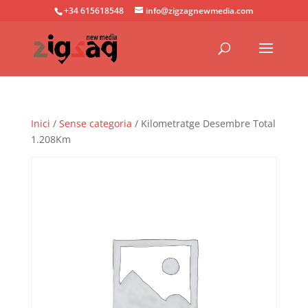
+34 615618548
info@zigzagnewmedia.com
Inici
/
Sense categoria
/ Kilometratge Desembre Total
1.208Km