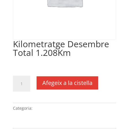
Kilometratge Desembre
Total 1.208Km
€
241,60
IVA no inclós
quantitat
Afegeix a la cistella
de
Kilometratge
Desembre
Total
Categoria:
Sense categoria
1.208Km