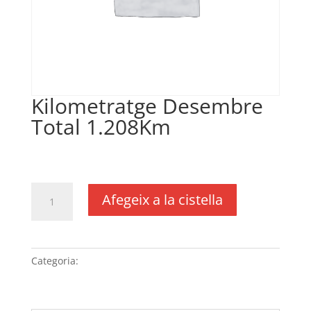
Kilometratge Desembre
Total 1.208Km
€
241,60
IVA no inclós
quantitat
Afegeix a la cistella
de
Kilometratge
Desembre
Total
Categoria:
Sense categoria
1.208Km