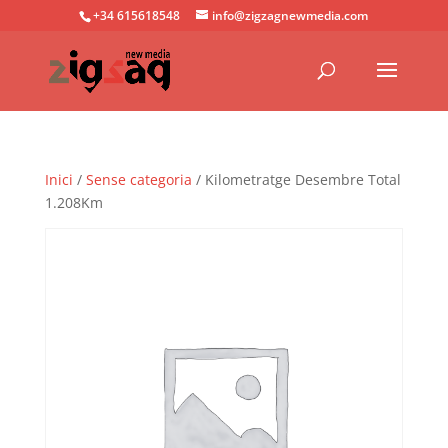
+34 615618548
info@zigzagnewmedia.com
Inici
/
Sense categoria
/ Kilometratge Desembre Total
1.208Km