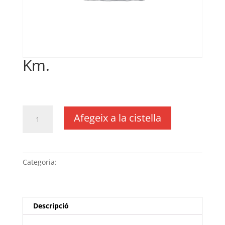
Km.
€
0,20
IVA no inclós
quantitat
Afegeix a la cistella
de
Km.
Categoria:
Sense categoria
Descripció