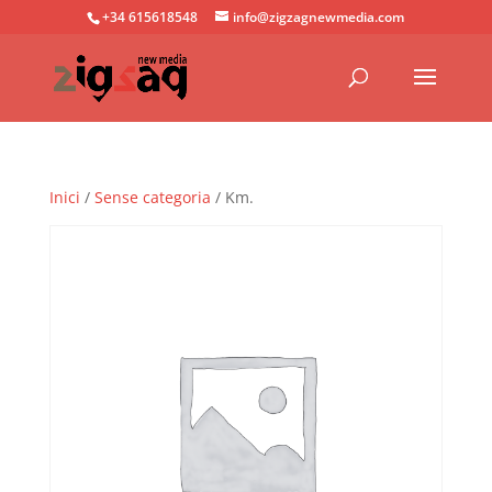
+34 615618548
info@zigzagnewmedia.com
Inici
/
Sense categoria
/ Km.