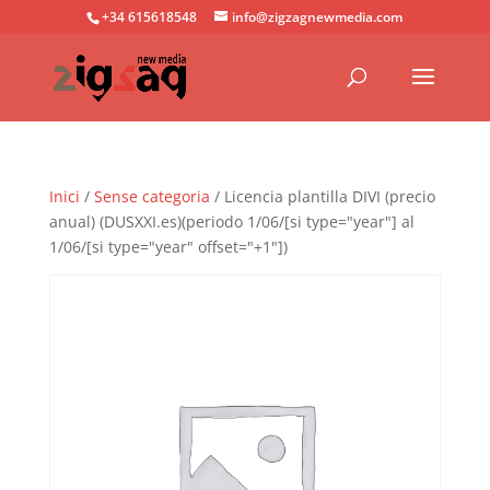
+34 615618548
info@zigzagnewmedia.com
Inici
/
Sense categoria
/ Licencia plantilla DIVI (precio
anual) (DUSXXI.es)(periodo 1/06/[si type="year"] al
1/06/[si type="year" offset="+1"])