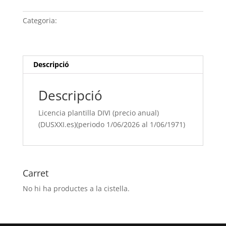
plantilla
DIVI
Categoria:
Sense categoria
(precio
anual)
(DUSXXI.es)
(periodo
Descripció
1/06/[si
type="year"]
Descripció
al
1/06/[si
Licencia plantilla DIVI (precio anual)
type="year"
(DUSXXI.es)(periodo 1/06/2026 al 1/06/1971)
offset="+1"])
Carret
No hi ha productes a la cistella.