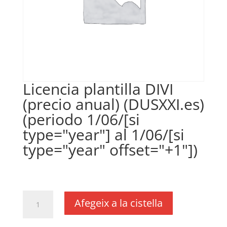
Licencia plantilla DIVI
(precio anual) (DUSXXI.es)
(periodo 1/06/[si
type="year"] al 1/06/[si
type="year" offset="+1"])
€
35,00
IVA no inclós
quantitat
Afegeix a la cistella
de
Licencia