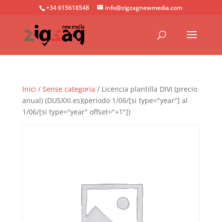
+34 615618548
info@zigzagnewmedia.com
Inici
/
Sense categoria
/ Licencia plantilla DIVI (precio
anual) (DUSXXI.es)(periodo 1/06/[si type="year"] al
1/06/[si type="year" offset="+1"])