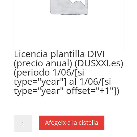
Licencia plantilla DIVI
(precio anual) (DUSXXI.es)
(periodo 1/06/[si
type="year"] al 1/06/[si
type="year" offset="+1"])
€
35,00
IVA no inclós
quantitat
Afegeix a la cistella
de
Licencia