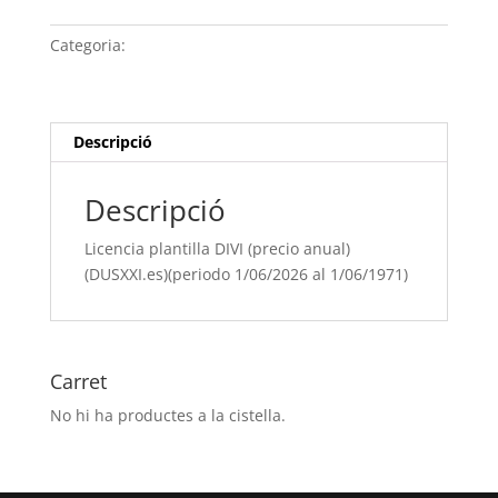
plantilla
DIVI
Categoria:
Sense categoria
(precio
anual)
(DUSXXI.es)
(periodo
Descripció
1/06/[si
type="year"]
Descripció
al
1/06/[si
Licencia plantilla DIVI (precio anual)
type="year"
(DUSXXI.es)(periodo 1/06/2026 al 1/06/1971)
offset="+1"])
Carret
No hi ha productes a la cistella.