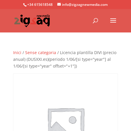
+34 615618548
info@zigzagnewmedia.com
Inici
/
Sense categoria
/ Licencia plantilla DIVI (precio
anual) (DUSXXI.es)(periodo 1/06/[si type="year"] al
1/06/[si type="year" offset="+1"])