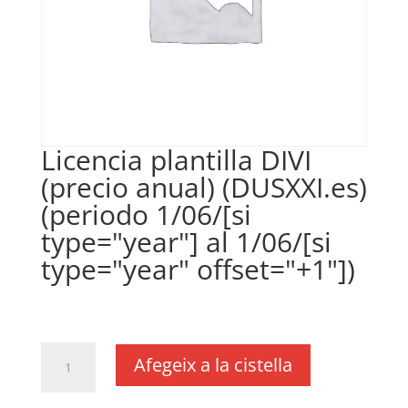
Licencia plantilla DIVI
(precio anual) (DUSXXI.es)
(periodo 1/06/[si
type="year"] al 1/06/[si
type="year" offset="+1"])
€
35,00
IVA no inclós
quantitat
Afegeix a la cistella
de
Licencia