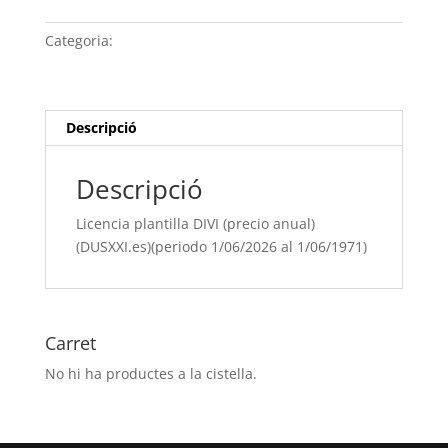
plantilla
DIVI
Categoria:
Sense categoria
(precio
anual)
(DUSXXI.es)
(periodo
Descripció
1/06/[si
type="year"]
Descripció
al
1/06/[si
Licencia plantilla DIVI (precio anual)
type="year"
(DUSXXI.es)(periodo 1/06/2026 al 1/06/1971)
offset="+1"])
Carret
No hi ha productes a la cistella.