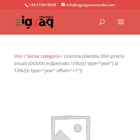
+34 615618548
info@zigzagnewmedia.com
Inici
/
Sense categoria
/ Licencia plantilla DIVI (precio
anual) (DUSXXI.es)(periodo 1/06/[si type="year"] al
1/06/[si type="year" offset="+1"])