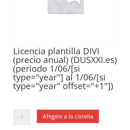
Licencia plantilla DIVI
(precio anual) (DUSXXI.es)
(periodo 1/06/[si
type="year"] al 1/06/[si
type="year" offset="+1"])
€
35,00
IVA no inclós
quantitat
Afegeix a la cistella
de
Licencia