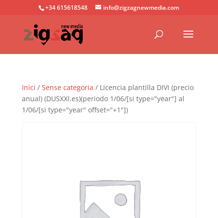
+34 615618548
info@zigzagnewmedia.com
Inici
/
Sense categoria
/ Licencia plantilla DIVI (precio
anual) (DUSXXI.es)(periodo 1/06/[si type="year"] al
1/06/[si type="year" offset="+1"])