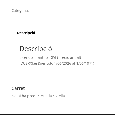
plantilla
DIVI
Categoria:
Sense categoria
(precio
anual)
(DUSXXI.es)
(periodo
Descripció
1/06/[si
type="year"]
Descripció
al
1/06/[si
Licencia plantilla DIVI (precio anual)
type="year"
(DUSXXI.es)(periodo 1/06/2026 al 1/06/1971)
offset="+1"])
Carret
No hi ha productes a la cistella.