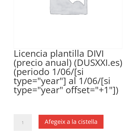
Licencia plantilla DIVI
(precio anual) (DUSXXI.es)
(periodo 1/06/[si
type="year"] al 1/06/[si
type="year" offset="+1"])
€
35,00
IVA no inclós
quantitat
Afegeix a la cistella
de
Licencia