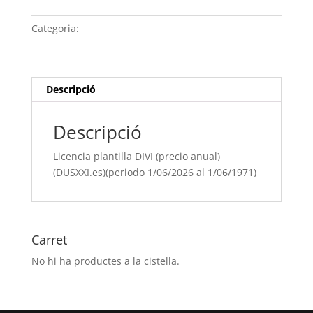
plantilla
DIVI
Categoria:
Sense categoria
(precio
anual)
(DUSXXI.es)
(periodo
Descripció
1/06/[si
type="year"]
Descripció
al
1/06/[si
Licencia plantilla DIVI (precio anual)
type="year"
(DUSXXI.es)(periodo 1/06/2026 al 1/06/1971)
offset="+1"])
Carret
No hi ha productes a la cistella.