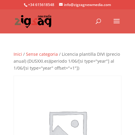
+34 615618548
info@zigzagnewmedia.com
Inici
/
Sense categoria
/ Licencia plantilla DIVI (precio
anual) (DUSXXI.es)(periodo 1/06/[si type="year"] al
1/06/[si type="year" offset="+1"])