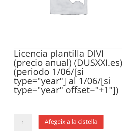
Licencia plantilla DIVI
(precio anual) (DUSXXI.es)
(periodo 1/06/[si
type="year"] al 1/06/[si
type="year" offset="+1"])
€
35,00
IVA no inclós
quantitat
Afegeix a la cistella
de
Licencia