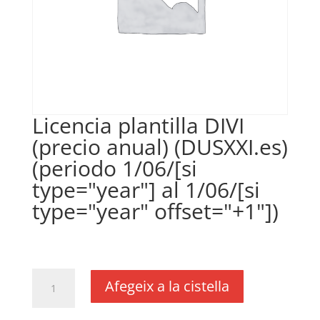
Licencia plantilla DIVI
(precio anual) (DUSXXI.es)
(periodo 1/06/[si
type="year"] al 1/06/[si
type="year" offset="+1"])
€
35,00
IVA no inclós
quantitat
Afegeix a la cistella
de
Licencia