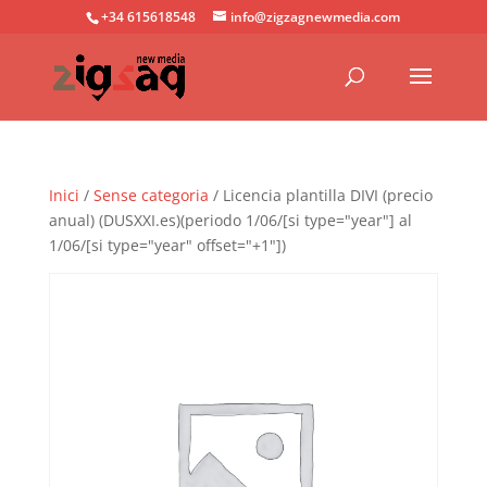
+34 615618548
info@zigzagnewmedia.com
Inici
/
Sense categoria
/ Licencia plantilla DIVI (precio
anual) (DUSXXI.es)(periodo 1/06/[si type="year"] al
1/06/[si type="year" offset="+1"])