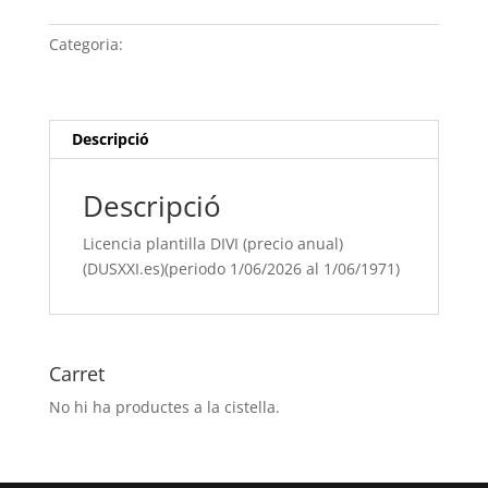
plantilla
DIVI
Categoria:
Sense categoria
(precio
anual)
(DUSXXI.es)
(periodo
Descripció
1/06/[si
type="year"]
Descripció
al
1/06/[si
Licencia plantilla DIVI (precio anual)
type="year"
(DUSXXI.es)(periodo 1/06/2026 al 1/06/1971)
offset="+1"])
Carret
No hi ha productes a la cistella.