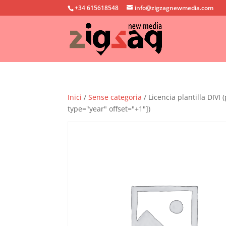
+34 615618548
info@zigzagnewmedia.com
Inici
/
Sense categoria
/ Licencia plantilla DIVI 
type="year" offset="+1"])