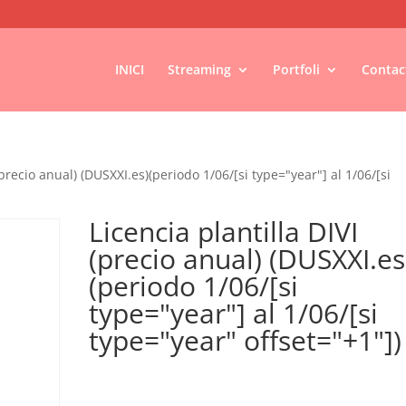
INICI
Streaming
Portfoli
Contac
(precio anual) (DUSXXI.es)(periodo 1/06/[si type="year"] al 1/06/[si
Licencia plantilla DIVI
(precio anual) (DUSXXI.es
(periodo 1/06/[si
type="year"] al 1/06/[si
type="year" offset="+1"])
€
35,00
IVA no inclós