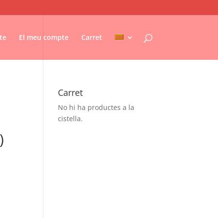
te
El meu compte
Carret
Carret
No hi ha productes a la
cistella.
)