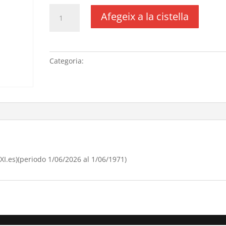
quantitat
Afegeix a la cistella
de
Licencia
plantilla
DIVI
Categoria:
Sense categoria
(precio
anual)
(DUSXXI.es)
(periodo
1/06/[si
type="year"]
al
1/06/[si
XXI.es)(periodo 1/06/2026 al 1/06/1971)
type="year"
offset="+1"])