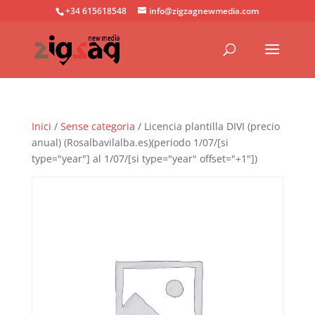
+34 615618548
info@zigzagnewmedia.com
Inici
/
Sense categoria
/ Licencia plantilla DIVI (precio
anual) (Rosalbavilalba.es)(periodo 1/07/[si
type="year"] al 1/07/[si type="year" offset="+1"])