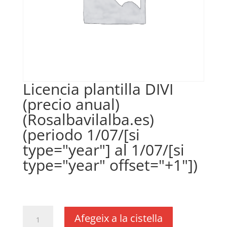
Licencia plantilla DIVI
(precio anual)
(Rosalbavilalba.es)
(periodo 1/07/[si
type="year"] al 1/07/[si
type="year" offset="+1"])
€
35,00
IVA no inclós
quantitat
Afegeix a la cistella
de