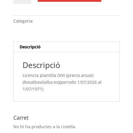
Licencia
plantilla
DIVI
Categoria:
Sense categoria
(precio
anual)
(Rosalbavilalba.es)
(periodo
Descripció
1/07/[si
type="year"]
Descripció
al
1/07/[si
Licencia plantilla DIVI (precio anual)
type="year"
(Rosalbavilalba.es)(periodo 1/07/2026 al
offset="+1"])
1/07/1971)
Carret
No hi ha productes a la cistella.