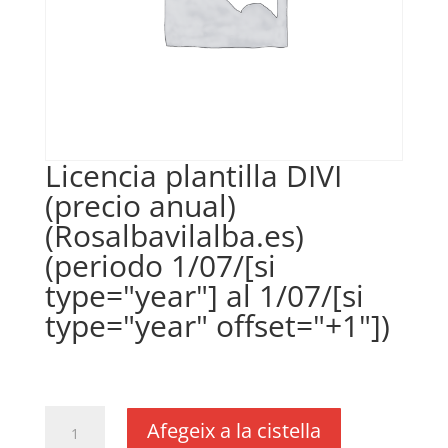
Licencia plantilla DIVI
(precio anual)
(Rosalbavilalba.es)
(periodo 1/07/[si
type="year"] al 1/07/[si
type="year" offset="+1"])
€
35,00
IVA no inclós
quantitat
Afegeix a la cistella
de