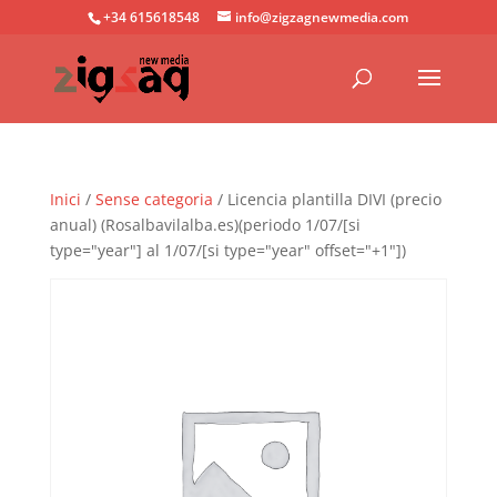
+34 615618548
info@zigzagnewmedia.com
Inici
/
Sense categoria
/ Licencia plantilla DIVI (precio
anual) (Rosalbavilalba.es)(periodo 1/07/[si
type="year"] al 1/07/[si type="year" offset="+1"])