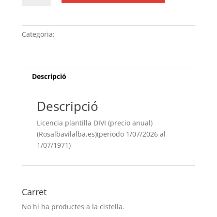
Licencia
plantilla
DIVI
Categoria:
Sense categoria
(precio
anual)
(Rosalbavilalba.es)
(periodo
Descripció
1/07/[si
type="year"]
Descripció
al
1/07/[si
Licencia plantilla DIVI (precio anual)
type="year"
(Rosalbavilalba.es)(periodo 1/07/2026 al
offset="+1"])
1/07/1971)
Carret
No hi ha productes a la cistella.