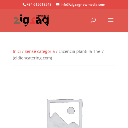
+34 615618548
info@zigzagnewmedia.com
Inici
/
Sense categoria
/ Llicencia plantilla The 7
(eldiencatering.com)