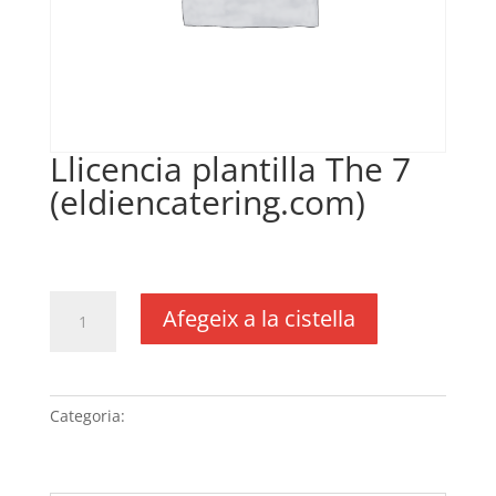
Llicencia plantilla The 7
(eldiencatering.com)
€
50,00
IVA no inclós
quantitat
Afegeix a la cistella
de
Llicencia
plantilla
The
Categoria:
Sense categoria
7
(eldiencatering.com)