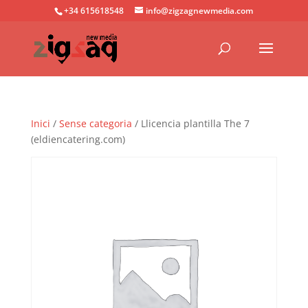
+34 615618548
info@zigzagnewmedia.com
Inici
/
Sense categoria
/ Llicencia plantilla The 7
(eldiencatering.com)