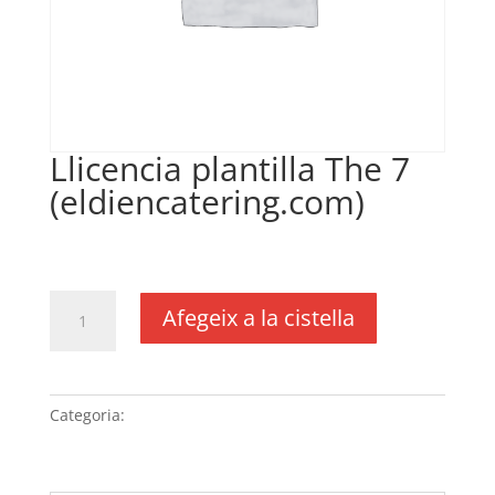
Llicencia plantilla The 7
(eldiencatering.com)
€
50,00
IVA no inclós
quantitat
Afegeix a la cistella
de
Llicencia
plantilla
The
Categoria:
Sense categoria
7
(eldiencatering.com)