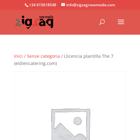
+34 615618548
info@zigzagnewmedia.com
Inici
/
Sense categoria
/ Llicencia plantilla The 7
(eldiencatering.com)