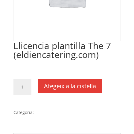
Llicencia plantilla The 7
(eldiencatering.com)
€
50,00
IVA no inclós
quantitat
Afegeix a la cistella
de
Llicencia
plantilla
The
Categoria:
Sense categoria
7
(eldiencatering.com)