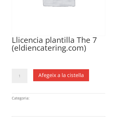
Llicencia plantilla The 7
(eldiencatering.com)
€
50,00
IVA no inclós
quantitat
Afegeix a la cistella
de
Llicencia
plantilla
The
Categoria:
Sense categoria
7
(eldiencatering.com)