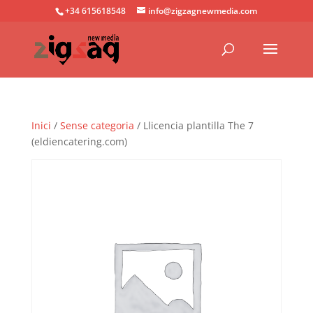
+34 615618548
info@zigzagnewmedia.com
Inici
/
Sense categoria
/ Llicencia plantilla The 7
(eldiencatering.com)