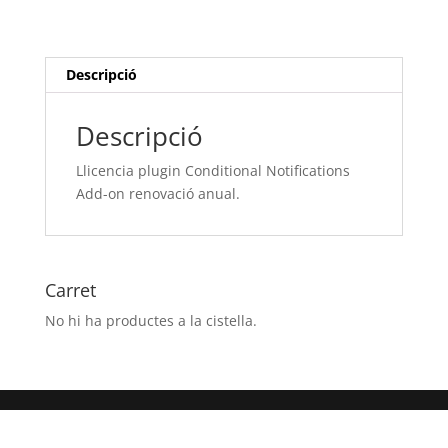
Add-
on
renovació
anual.
Descripció
Descripció
Llicencia plugin Conditional Notifications
Add-on renovació anual.
Carret
No hi ha productes a la cistella.