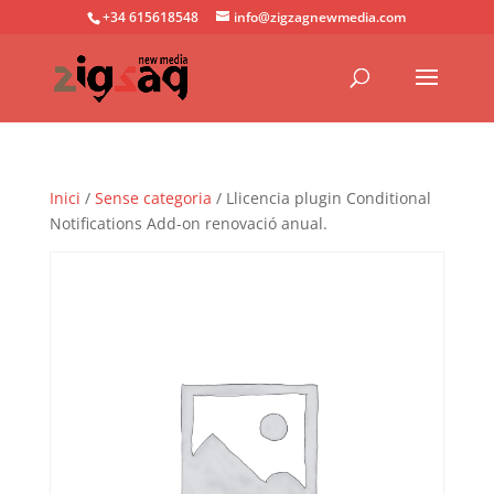
+34 615618548
info@zigzagnewmedia.com
Inici
/
Sense categoria
/ Llicencia plugin Conditional
Notifications Add-on renovació anual.