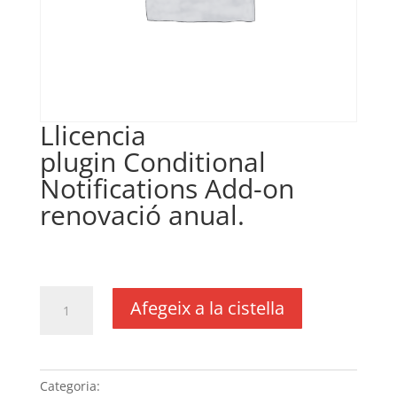
Llicencia
plugin Conditional
Notifications Add-on
renovació anual.
€
86,00
IVA no inclós
quantitat
Afegeix a la cistella
de
Llicencia
plugin Conditional
Notifications
Categoria:
Sense categoria